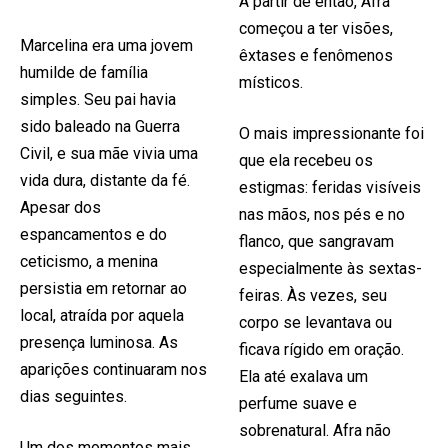
A partir de então, Afra
começou a ter visões,
Marcelina era uma jovem
êxtases e fenômenos
humilde de família
místicos.
simples. Seu pai havia
sido baleado na Guerra
O mais impressionante foi
Civil, e sua mãe vivia uma
que ela recebeu os
vida dura, distante da fé.
estigmas: feridas visíveis
Apesar dos
nas mãos, nos pés e no
espancamentos e do
flanco, que sangravam
ceticismo, a menina
especialmente às sextas-
persistia em retornar ao
feiras. Às vezes, seu
local, atraída por aquela
corpo se levantava ou
presença luminosa. As
ficava rígido em oração.
aparições continuaram nos
Ela até exalava um
dias seguintes.
perfume suave e
sobrenatural. Afra não
Um dos momentos mais