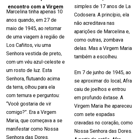
simples de 17 anos de La
encontro com a Virgem
Marcelina tinha apenas 10
Codosera. A princípio, ela
anos quando, em 27 de
não acreditava nas
maio de 1945, ao retornar
aparições de Marcelina e,
de uma viagem à região de
como outras, zombava
Los Cañitos, viu uma
delas. Mas a Virgem Maria
Senhora vestida de preto,
também a escolheu.
com um véu azul-celeste e
um rosto de luz. Esta
Em 7 de junho de 1945, ao
Senhora, flutuando acima
se aproximar do local, Afra
da terra, olhou para ela
caiu de joelhos e entrou
com ternura e perguntou:
em profundo êxtase. A
“Você gostaria de vir
Virgem Maria lhe apareceu
comigo?”. Era a Virgem
com sete espadas
Maria, que começava a se
cravadas no coração, como
manifestar como Nossa
Nossa Senhora das Dores.
Senhora das Dores.