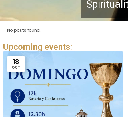
Spiritual
No posts found.
Upcoming events:
18
OCT