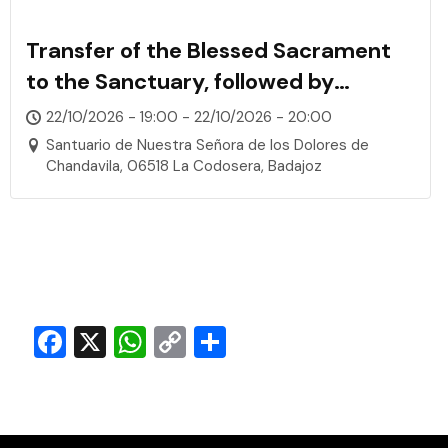
Transfer of the Blessed Sacrament
to the Sanctuary, followed by
Adoration, Rosary, and Confessions
22/10/2026 - 19:00 - 22/10/2026 - 20:00
Santuario de Nuestra Señora de los Dolores de
Chandavila, 06518 La Codosera, Badajoz
Facebook
X
WhatsApp
Copy
Share
Link