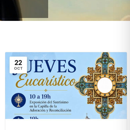
22
OCT