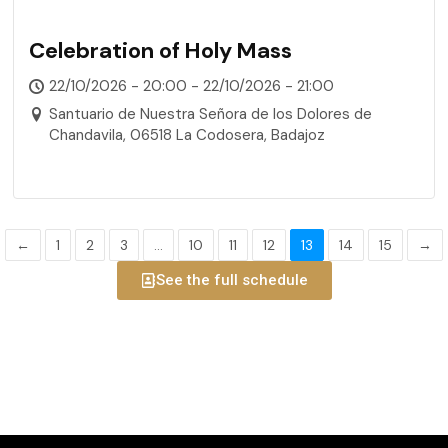
Celebration of Holy Mass
22/10/2026 - 20:00 - 22/10/2026 - 21:00
Santuario de Nuestra Señora de los Dolores de
Chandavila, 06518 La Codosera, Badajoz
←
1
2
3
…
10
11
12
13
14
15
→
See the full schedule