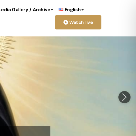
edia Gallery / Archive
English
Watch live