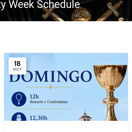
ity Week Schedule
18
OCT