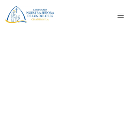
Testimonio en el
libro “El día que
me encontré con
Dios“