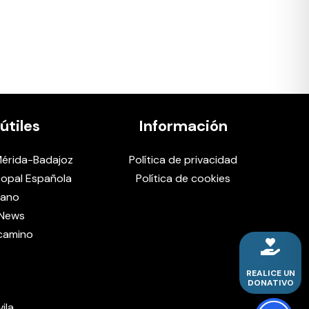
útiles
Información
érida-Badajoz
Política de privacidad
copal Española
Política de cookies
cano
 News
 camino
REALICE UN
DONATIVO
ila