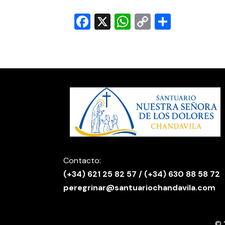
Facebook
X
WhatsApp
Copy
Compar
Link
Contacto:
(
+34) 621 25 82 57
/
(+34) 630 88 58 72
peregrinar@santuariochandavila.com
© 